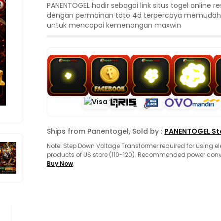
PANENTOGEL hadir sebagai link situs togel online r
dengan permainan toto 4d terpercaya memudah
untuk mencapai kemenangan maxwin
Ships from Panentogel, Sold by :
PANENTOGEL St
Note: Step Down Voltage Transformer required for using el
products of US store (110-120). Recommended power conv
Buy Now
.