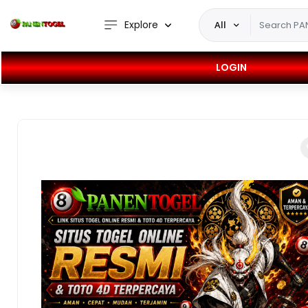
Explore
All
LOGIN