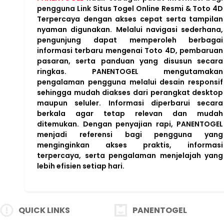
pengguna Link Situs Togel Online Resmi & Toto 4D
Terpercaya dengan akses cepat serta tampilan
nyaman digunakan. Melalui navigasi sederhana,
pengunjung dapat memperoleh berbagai
informasi terbaru mengenai Toto 4D, pembaruan
pasaran, serta panduan yang disusun secara
ringkas. PANENTOGEL mengutamakan
pengalaman pengguna melalui desain responsif
sehingga mudah diakses dari perangkat desktop
maupun seluler. Informasi diperbarui secara
berkala agar tetap relevan dan mudah
ditemukan. Dengan penyajian rapi, PANENTOGEL
menjadi referensi bagi pengguna yang
menginginkan akses praktis, informasi
terpercaya, serta pengalaman menjelajah yang
lebih efisien setiap hari.
QUICK LINKS
PANENTOGEL