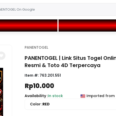
PANENTOGEL
PANENTOGEL | Link Situs Togel Onli
Resmi & Toto 4D Terpercaya
Item #:
763.201.551
Rp10.000
Availability :
In stock
Imported from 
Color :
RED